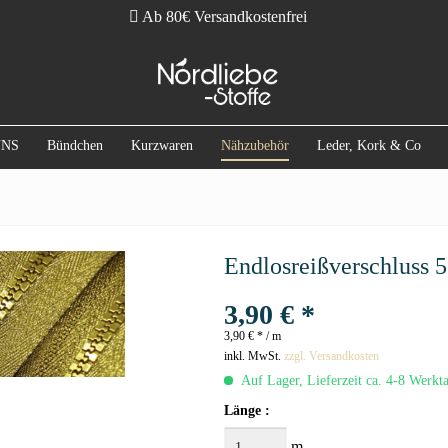
Ab 80€ Versandkostenfrei
UNS
Bündchen
Kurzwaren
Nähzubehör
Leder, Kork & Co
Endlosreißverschluss 
3,90 € *
3,90 € * / m
inkl. MwSt.
zzgl. Versandkosten
Auf Lager, Lieferzeit ca. 4-8 Werkt
Länge :
m