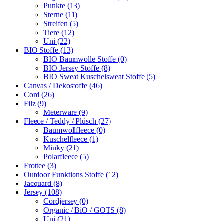
Punkte (13)
Sterne (11)
Streifen (5)
Tiere (12)
Uni (22)
BIO Stoffe (13)
BIO Baumwolle Stoffe (0)
BIO Jersey Stoffe (8)
BIO Sweat Kuschelsweat Stoffe (5)
Canvas / Dekostoffe (46)
Cord (26)
Filz (9)
Meterware (9)
Fleece / Teddy / Plüsch (27)
Baumwollfleece (0)
Kuschelfleece (1)
Minky (21)
Polarfleece (5)
Frottee (3)
Outdoor Funktions Stoffe (12)
Jacquard (8)
Jersey (108)
Cordjersey (0)
Organic / BiO / GOTS (8)
Uni (21)