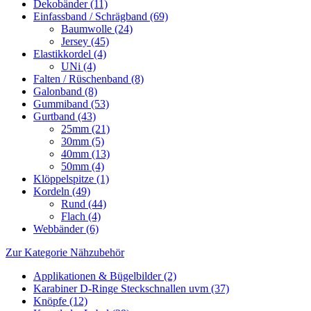
Dekobänder (11)
Einfassband / Schrägband (69)
Baumwolle (24)
Jersey (45)
Elastikkordel (4)
UNi (4)
Falten / Rüschenband (8)
Galonband (8)
Gummiband (53)
Gurtband (43)
25mm (21)
30mm (5)
40mm (13)
50mm (4)
Klöppelspitze (1)
Kordeln (49)
Rund (44)
Flach (4)
Webbänder (6)
Zur Kategorie Nähzubehör
Applikationen & Bügelbilder (2)
Karabiner D-Ringe Steckschnallen uvm (37)
Knöpfe (12)