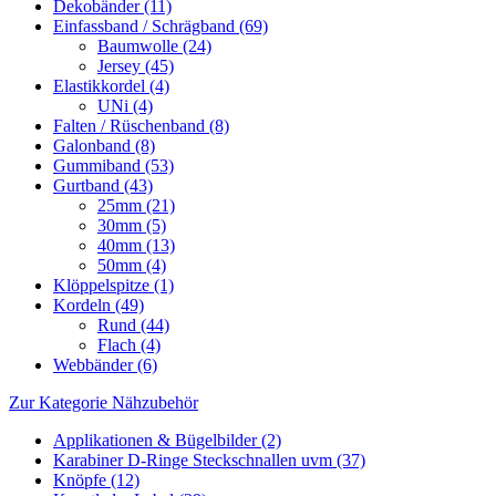
Dekobänder (11)
Einfassband / Schrägband (69)
Baumwolle (24)
Jersey (45)
Elastikkordel (4)
UNi (4)
Falten / Rüschenband (8)
Galonband (8)
Gummiband (53)
Gurtband (43)
25mm (21)
30mm (5)
40mm (13)
50mm (4)
Klöppelspitze (1)
Kordeln (49)
Rund (44)
Flach (4)
Webbänder (6)
Zur Kategorie Nähzubehör
Applikationen & Bügelbilder (2)
Karabiner D-Ringe Steckschnallen uvm (37)
Knöpfe (12)