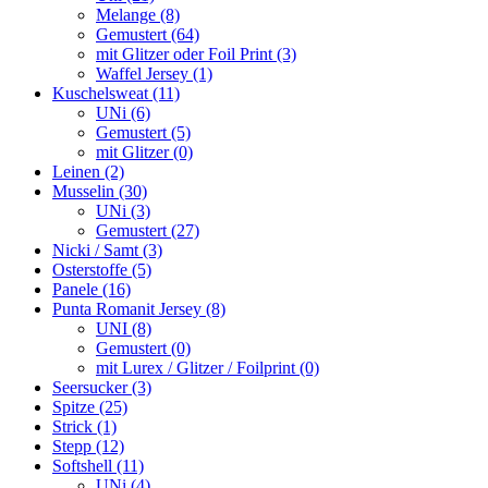
Melange (8)
Gemustert (64)
mit Glitzer oder Foil Print (3)
Waffel Jersey (1)
Kuschelsweat (11)
UNi (6)
Gemustert (5)
mit Glitzer (0)
Leinen (2)
Musselin (30)
UNi (3)
Gemustert (27)
Nicki / Samt (3)
Osterstoffe (5)
Panele (16)
Punta Romanit Jersey (8)
UNI (8)
Gemustert (0)
mit Lurex / Glitzer / Foilprint (0)
Seersucker (3)
Spitze (25)
Strick (1)
Stepp (12)
Softshell (11)
UNi (4)