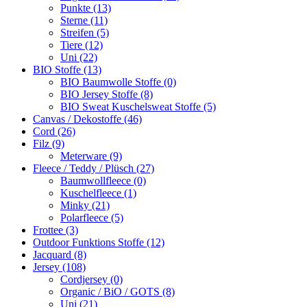
Punkte (13)
Sterne (11)
Streifen (5)
Tiere (12)
Uni (22)
BIO Stoffe (13)
BIO Baumwolle Stoffe (0)
BIO Jersey Stoffe (8)
BIO Sweat Kuschelsweat Stoffe (5)
Canvas / Dekostoffe (46)
Cord (26)
Filz (9)
Meterware (9)
Fleece / Teddy / Plüsch (27)
Baumwollfleece (0)
Kuschelfleece (1)
Minky (21)
Polarfleece (5)
Frottee (3)
Outdoor Funktions Stoffe (12)
Jacquard (8)
Jersey (108)
Cordjersey (0)
Organic / BiO / GOTS (8)
Uni (21)