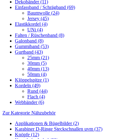
Dekobänder (11)
Einfassband / Schrägband (69)
Baumwolle (24)
Jersey (45)
Elastikkordel (4)
UNi (4)
Falten / Rüschenband (8)
Galonband (8)
Gummiband (53)
Gurtband (43)
25mm (21)
30mm (5)
40mm (13)
50mm (4)
Klöppelspitze (1)
Kordeln (49)
Rund (44)
Flach (4)
Webbänder (6)
Zur Kategorie Nähzubehör
Applikationen & Bügelbilder (2)
Karabiner D-Ringe Steckschnallen uvm (37)
Knöpfe (12)