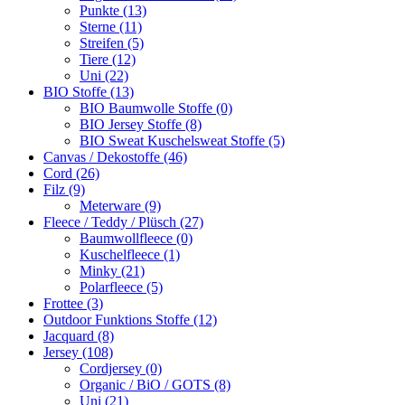
Punkte (13)
Sterne (11)
Streifen (5)
Tiere (12)
Uni (22)
BIO Stoffe (13)
BIO Baumwolle Stoffe (0)
BIO Jersey Stoffe (8)
BIO Sweat Kuschelsweat Stoffe (5)
Canvas / Dekostoffe (46)
Cord (26)
Filz (9)
Meterware (9)
Fleece / Teddy / Plüsch (27)
Baumwollfleece (0)
Kuschelfleece (1)
Minky (21)
Polarfleece (5)
Frottee (3)
Outdoor Funktions Stoffe (12)
Jacquard (8)
Jersey (108)
Cordjersey (0)
Organic / BiO / GOTS (8)
Uni (21)