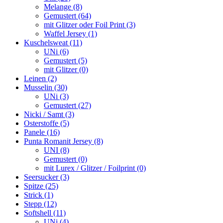
Melange (8)
Gemustert (64)
mit Glitzer oder Foil Print (3)
Waffel Jersey (1)
Kuschelsweat (11)
UNi (6)
Gemustert (5)
mit Glitzer (0)
Leinen (2)
Musselin (30)
UNi (3)
Gemustert (27)
Nicki / Samt (3)
Osterstoffe (5)
Panele (16)
Punta Romanit Jersey (8)
UNI (8)
Gemustert (0)
mit Lurex / Glitzer / Foilprint (0)
Seersucker (3)
Spitze (25)
Strick (1)
Stepp (12)
Softshell (11)
UNi (4)