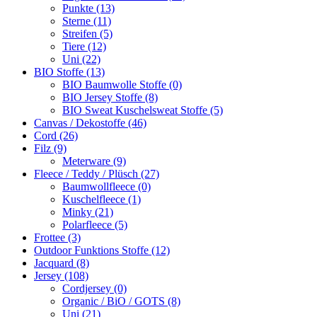
Punkte (13)
Sterne (11)
Streifen (5)
Tiere (12)
Uni (22)
BIO Stoffe (13)
BIO Baumwolle Stoffe (0)
BIO Jersey Stoffe (8)
BIO Sweat Kuschelsweat Stoffe (5)
Canvas / Dekostoffe (46)
Cord (26)
Filz (9)
Meterware (9)
Fleece / Teddy / Plüsch (27)
Baumwollfleece (0)
Kuschelfleece (1)
Minky (21)
Polarfleece (5)
Frottee (3)
Outdoor Funktions Stoffe (12)
Jacquard (8)
Jersey (108)
Cordjersey (0)
Organic / BiO / GOTS (8)
Uni (21)