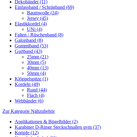
Dekobänder (11)
Einfassband / Schrägband (69)
Baumwolle (24)
Jersey (45)
Elastikkordel (4)
UNi (4)
Falten / Rüschenband (8)
Galonband (8)
Gummiband (53)
Gurtband (43)
25mm (21)
30mm (5)
40mm (13)
50mm (4)
Klöppelspitze (1)
Kordeln (49)
Rund (44)
Flach (4)
Webbänder (6)
Zur Kategorie Nähzubehör
Applikationen & Bügelbilder (2)
Karabiner D-Ringe Steckschnallen uvm (37)
Knöpfe (12)