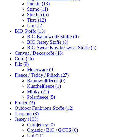
Punkte (13)
Sterne (11)
Streifen (5)
Tiere (12)
Uni (22)
BIO Stoffe (13)
BIO Baumwolle Stoffe (0)
BIO Jersey Stoffe (8)
BIO Sweat Kuschelsweat Stoffe (5)
Canvas / Dekostoffe (46)
Cord (26)
Filz (9)
Meterware (9)
Fleece / Teddy / Plüsch (27)
Baumwollfleece (0)
Kuschelfleece (1)
Minky (21)
Polarfleece (5)
Frottee (3)
Outdoor Funktions Stoffe (12)
Jacquard (8)
Jersey (108)
Cordjersey (0)
Organic / BiO / GOTS (8)
Uni (21)