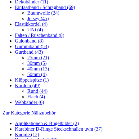
Dekobänder (11)
Einfassband / Schrägband (69)
Baumwolle (24)
Jersey (45)
Elastikkordel (4)
UNi (4)
Falten / Rüschenband (8)
Galonband (8)
Gummiband (53)
Gurtband (43)
25mm (21)
30mm (5)
40mm (13)
50mm (4)
Klöppelspitze (1)
Kordeln (49)
Rund (44)
Flach (4)
Webbänder (6)
Zur Kategorie Nähzubehör
Applikationen & Bügelbilder (2)
Karabiner D-Ringe Steckschnallen uvm (37)
Knöpfe (12)