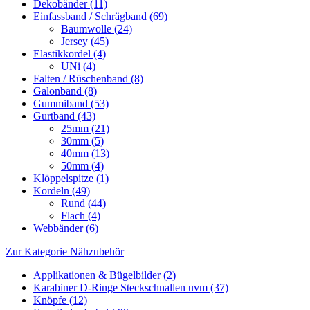
Dekobänder (11)
Einfassband / Schrägband (69)
Baumwolle (24)
Jersey (45)
Elastikkordel (4)
UNi (4)
Falten / Rüschenband (8)
Galonband (8)
Gummiband (53)
Gurtband (43)
25mm (21)
30mm (5)
40mm (13)
50mm (4)
Klöppelspitze (1)
Kordeln (49)
Rund (44)
Flach (4)
Webbänder (6)
Zur Kategorie Nähzubehör
Applikationen & Bügelbilder (2)
Karabiner D-Ringe Steckschnallen uvm (37)
Knöpfe (12)