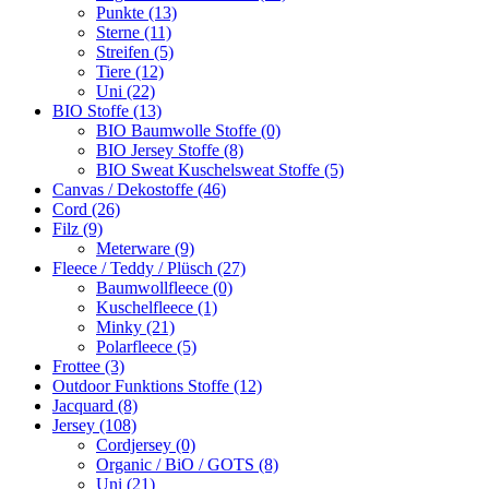
Punkte (13)
Sterne (11)
Streifen (5)
Tiere (12)
Uni (22)
BIO Stoffe (13)
BIO Baumwolle Stoffe (0)
BIO Jersey Stoffe (8)
BIO Sweat Kuschelsweat Stoffe (5)
Canvas / Dekostoffe (46)
Cord (26)
Filz (9)
Meterware (9)
Fleece / Teddy / Plüsch (27)
Baumwollfleece (0)
Kuschelfleece (1)
Minky (21)
Polarfleece (5)
Frottee (3)
Outdoor Funktions Stoffe (12)
Jacquard (8)
Jersey (108)
Cordjersey (0)
Organic / BiO / GOTS (8)
Uni (21)