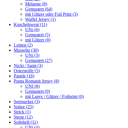
Melange (8)
Gemustert (64)
mit Glitzer oder Foil Print (3)
Waffel Jersey (1)
Kuschelsweat (11)
UNi (6)
Gemustert (5)
mit Glitzer (0)
Leinen (2)
Musselin (30)
UNi (3)
Gemustert (27)
Nicki / Samt (3)
Osterstoffe (5)
Panele (16)
Punta Romanit Jersey (8)
UNI (8)
Gemustert (0)
mit Lurex / Glitzer / Foilprint (0)
Seersucker (3)
Spitze (25)
Strick (1)
Stepp (12)
Softshell (11)
UNi (4)