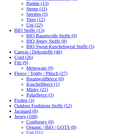
Punkte (13)
Sterne (11)
Streifen (5)
Tiere (12)
Uni (22)
BIO Stoffe (13)
BIO Baumwolle Stoffe (0)
BIO Jersey Stoffe (8)
BIO Sweat Kuschelsweat Stoffe (5)
Canvas / Dekostoffe (46)
Cord (26)
Filz (9)
Meterware (9)
Fleece / Teddy / Plüsch (27)
Baumwollfleece (0)
Kuschelfleece (1)
Minky (21)
Polarfleece (5)
Frottee (3)
Outdoor Funktions Stoffe (12)
Jacquard (8)
Jersey (108)
Cordjersey (0)
Organic / BiO / GOTS (8)
Uni (21)