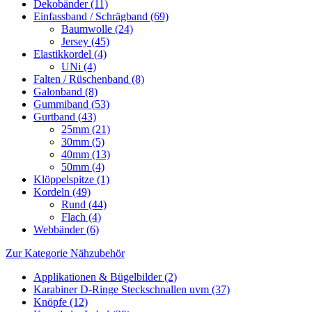
Dekobänder (11)
Einfassband / Schrägband (69)
Baumwolle (24)
Jersey (45)
Elastikkordel (4)
UNi (4)
Falten / Rüschenband (8)
Galonband (8)
Gummiband (53)
Gurtband (43)
25mm (21)
30mm (5)
40mm (13)
50mm (4)
Klöppelspitze (1)
Kordeln (49)
Rund (44)
Flach (4)
Webbänder (6)
Zur Kategorie Nähzubehör
Applikationen & Bügelbilder (2)
Karabiner D-Ringe Steckschnallen uvm (37)
Knöpfe (12)