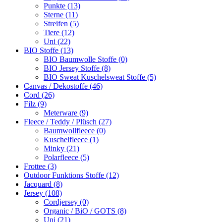
Punkte (13)
Sterne (11)
Streifen (5)
Tiere (12)
Uni (22)
BIO Stoffe (13)
BIO Baumwolle Stoffe (0)
BIO Jersey Stoffe (8)
BIO Sweat Kuschelsweat Stoffe (5)
Canvas / Dekostoffe (46)
Cord (26)
Filz (9)
Meterware (9)
Fleece / Teddy / Plüsch (27)
Baumwollfleece (0)
Kuschelfleece (1)
Minky (21)
Polarfleece (5)
Frottee (3)
Outdoor Funktions Stoffe (12)
Jacquard (8)
Jersey (108)
Cordjersey (0)
Organic / BiO / GOTS (8)
Uni (21)