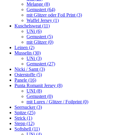
Melange (8)
Gemustert (64)
mit Glitzer oder Foil Print (3)
Waffel Jersey (1)
Kuschelsweat (11)
UNi (6)
Gemustert (5)
mit Glitzer (0)
Leinen (2)
Musselin (30)
UNi (3)
Gemustert (27)
Nicki / Samt (3)
Osterstoffe (5)
Panele (16)
Punta Romanit Jersey (8)
UNI (8)
Gemustert (0)
mit Lurex / Glitzer / Foilprint (0)
Seersucker (3)
Spitze (25)
Strick (1)
Stepp (12)
Softshell (11)
UNi (4)