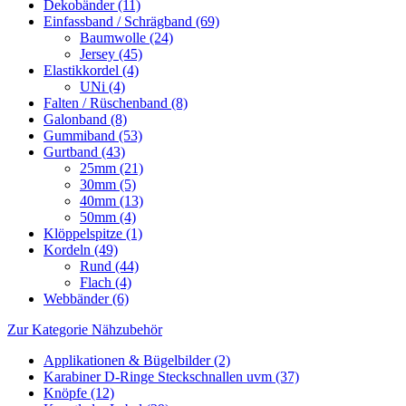
Dekobänder (11)
Einfassband / Schrägband (69)
Baumwolle (24)
Jersey (45)
Elastikkordel (4)
UNi (4)
Falten / Rüschenband (8)
Galonband (8)
Gummiband (53)
Gurtband (43)
25mm (21)
30mm (5)
40mm (13)
50mm (4)
Klöppelspitze (1)
Kordeln (49)
Rund (44)
Flach (4)
Webbänder (6)
Zur Kategorie Nähzubehör
Applikationen & Bügelbilder (2)
Karabiner D-Ringe Steckschnallen uvm (37)
Knöpfe (12)