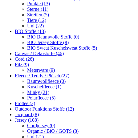
Punkte (13)
Sterne (11)
Streifen (5)
Tiere (12)
Uni (22)
BIO Stoffe (13)
BIO Baumwolle Stoffe (0)
BIO Jersey Stoffe (8)
BIO Sweat Kuschelsweat Stoffe (5)
Canvas / Dekostoffe (46)
Cord (26)
Filz (9)
Meterware (9)
Fleece / Teddy / Plüsch (27)
Baumwollfleece (0)
Kuschelfleece (1)
Minky (21)
Polarfleece (5)
Frottee (3)
Outdoor Funktions Stoffe (12)
Jacquard (8)
Jersey (108)
Cordjersey (0)
Organic / BiO / GOTS (8)
Uni (21)