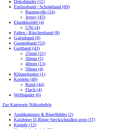
Dekobänder (11)
Einfassband / Schrägband (69)
Baumwolle (24)
Jersey (45)
Elastikkordel (4)
UNi (4)
Falten / Rüschenband (8)
Galonband (8)
Gummiband (53)
Gurtband (43)
25mm (21)
30mm (5)
40mm (13)
50mm (4)
Klöppelspitze (1)
Kordeln (49)
Rund (44)
Flach (4)
Webbänder (6)
Zur Kategorie Nähzubehör
Applikationen & Bügelbilder (2)
Karabiner D-Ringe Steckschnallen uvm (37)
Knöpfe (12)