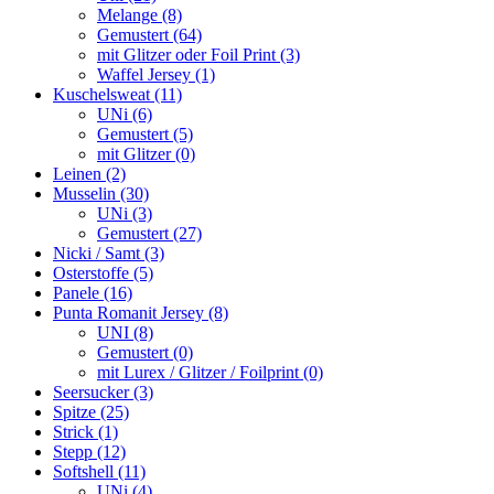
Melange (8)
Gemustert (64)
mit Glitzer oder Foil Print (3)
Waffel Jersey (1)
Kuschelsweat (11)
UNi (6)
Gemustert (5)
mit Glitzer (0)
Leinen (2)
Musselin (30)
UNi (3)
Gemustert (27)
Nicki / Samt (3)
Osterstoffe (5)
Panele (16)
Punta Romanit Jersey (8)
UNI (8)
Gemustert (0)
mit Lurex / Glitzer / Foilprint (0)
Seersucker (3)
Spitze (25)
Strick (1)
Stepp (12)
Softshell (11)
UNi (4)