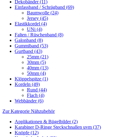
Dekobänder (11)
Einfassband / Schrägband (69)
Baumwolle (24)
Jersey (45)
Elastikkordel (4)
UNi (4)
Falten / Rüschenband (8)
Galonband (8)
Gummiband (53)
Gurtband (43)
25mm (21)
30mm (5)
40mm (13)
50mm (4)
Klöppelspitze (1)
Kordeln (49)
Rund (44)
Flach (4)
Webbänder (6)
Zur Kategorie Nähzubehör
Applikationen & Bügelbilder (2)
Karabiner D-Ringe Steckschnallen uvm (37)
Knöpfe (12)