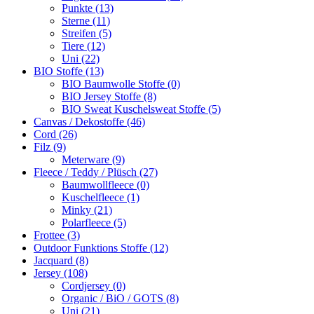
Punkte (13)
Sterne (11)
Streifen (5)
Tiere (12)
Uni (22)
BIO Stoffe (13)
BIO Baumwolle Stoffe (0)
BIO Jersey Stoffe (8)
BIO Sweat Kuschelsweat Stoffe (5)
Canvas / Dekostoffe (46)
Cord (26)
Filz (9)
Meterware (9)
Fleece / Teddy / Plüsch (27)
Baumwollfleece (0)
Kuschelfleece (1)
Minky (21)
Polarfleece (5)
Frottee (3)
Outdoor Funktions Stoffe (12)
Jacquard (8)
Jersey (108)
Cordjersey (0)
Organic / BiO / GOTS (8)
Uni (21)