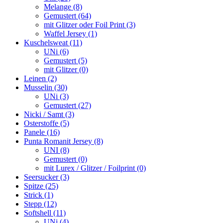
Melange (8)
Gemustert (64)
mit Glitzer oder Foil Print (3)
Waffel Jersey (1)
Kuschelsweat (11)
UNi (6)
Gemustert (5)
mit Glitzer (0)
Leinen (2)
Musselin (30)
UNi (3)
Gemustert (27)
Nicki / Samt (3)
Osterstoffe (5)
Panele (16)
Punta Romanit Jersey (8)
UNI (8)
Gemustert (0)
mit Lurex / Glitzer / Foilprint (0)
Seersucker (3)
Spitze (25)
Strick (1)
Stepp (12)
Softshell (11)
UNi (4)